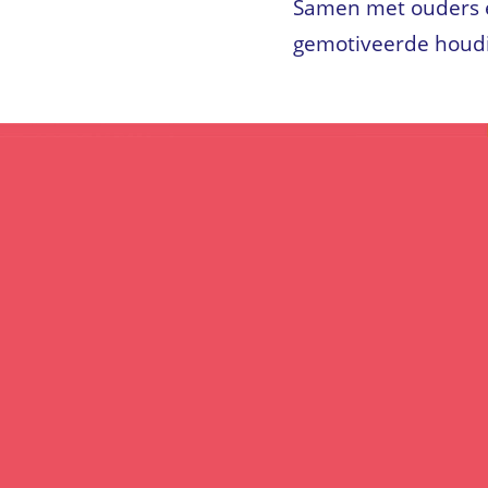
Samen met ouders en
gemotiveerde houdi