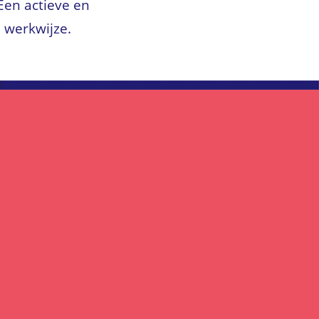
Een actieve en
e werkwijze.