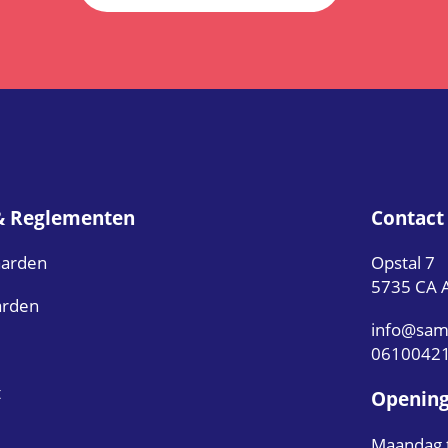
& Reglementen
Contact
aarden
Opstal 7
5735 CA A
arden
info@sam
0610042
t
Opening
Maandag t