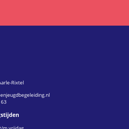
arle-Rixtel
enjeugdbegeleiding.nl
163
stijden
/m vrijdag